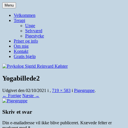
Hop
Menu
til
Autoriseret psykolog
Psykolog Sigrid Reinvard
indhold
Velkommen
Terapi
Kølster
Unge
Selvværd
Pigestyrke
Priser og info
Om mig
Kontakt
Gratis hjælp
Yogabillede2
Udgivet den
02/10/2021
i
,
719 × 583
i
Pigegruppe
.
← Forrige
Næste →
Skriv et svar
Din e-mailadresse vil ikke blive publiceret.
Krævede felter er
markeret med
*